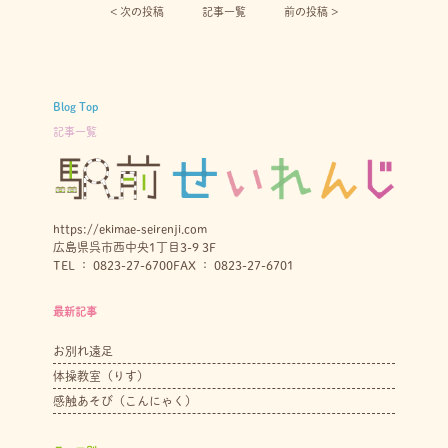
< 次の投稿︎
記事一覧
前の投稿 >
Blog Top
記事一覧
https://ekimae-seirenji.com
広島県呉市西中央1丁目3-9 3F
TEL ： 0823-27-6700
FAX ： 0823-27-6701
最新記事
お別れ遠足
体操教室（りす）
感触あそび（こんにゃく）