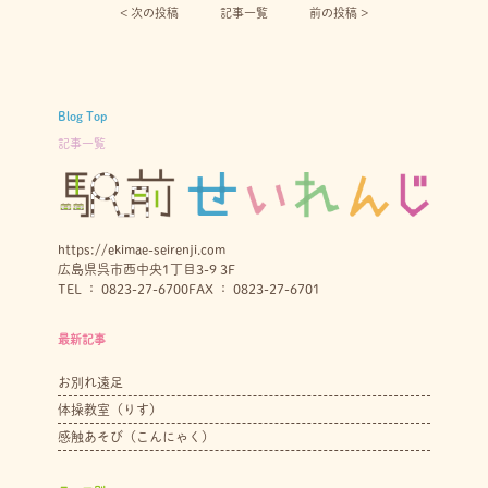
< 次の投稿︎
記事一覧
前の投稿 >
Blog Top
記事一覧
https://ekimae-seirenji.com
広島県呉市西中央1丁目3-9 3F
TEL ： 0823-27-6700
FAX ： 0823-27-6701
最新記事
お別れ遠足
体操教室（りす）
感触あそび（こんにゃく）