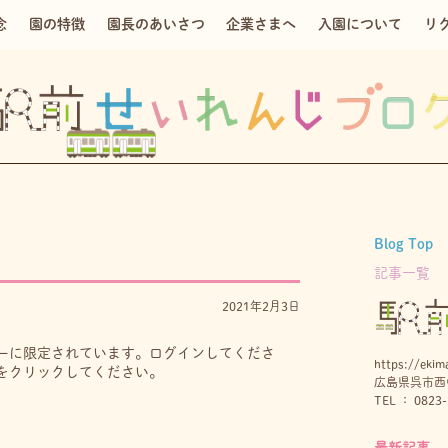
念
園の特徴
園長のあいさつ
企業さまへ
入園について
リ
Blog Top
記事一覧
2021年2月3日
ーに限定されています。ログインしてくださ
https://ekima
をクリックしてください。
広島県呉市西中
TEL ： 0823-
最新記事