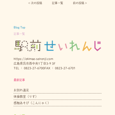
< 次の投稿︎
記事一覧
前の投稿 >
Blog Top
記事一覧
https://ekimae-seirenji.com
広島県呉市西中央1丁目3-9 3F
TEL ： 0823-27-6700
FAX ： 0823-27-6701
最新記事
お別れ遠足
体操教室（りす）
感触あそび（こんにゃく）