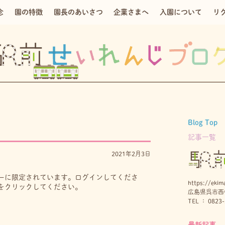
念
園の特徴
園長のあいさつ
企業さまへ
入園について
リ
Blog Top
記事一覧
2021年2月3日
ーに限定されています。ログインしてくださ
https://ekima
をクリックしてください。
広島県呉市西中
TEL ： 0823-
最新記事