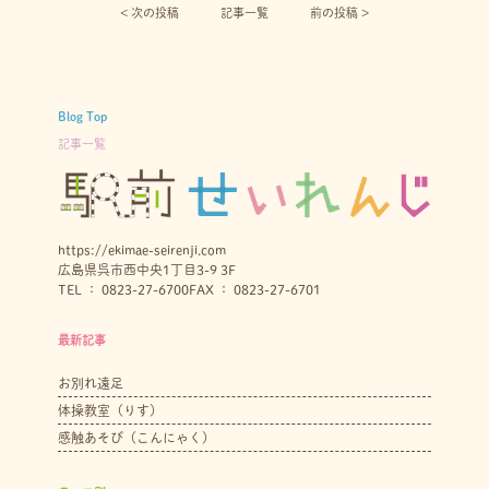
< 次の投稿︎
記事一覧
前の投稿 >
Blog Top
記事一覧
https://ekimae-seirenji.com
広島県呉市西中央1丁目3-9 3F
TEL ： 0823-27-6700
FAX ： 0823-27-6701
最新記事
お別れ遠足
体操教室（りす）
感触あそび（こんにゃく）