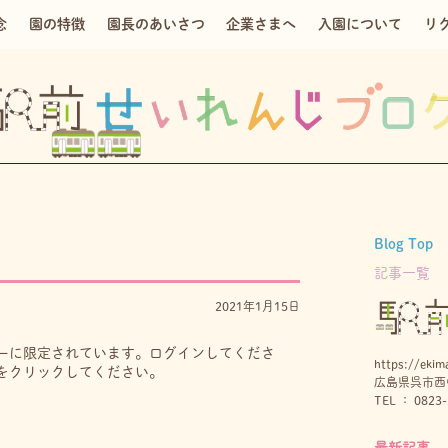
念
園の特徴
園長のあいさつ
企業さまへ
入園について
リ
Blog Top
記事一覧
2021年1月15日
ーに限定されています。ログインしてくださ
https://ekima
をクリックしてください。
広島県呉市西中
TEL ： 0823-
最新記事