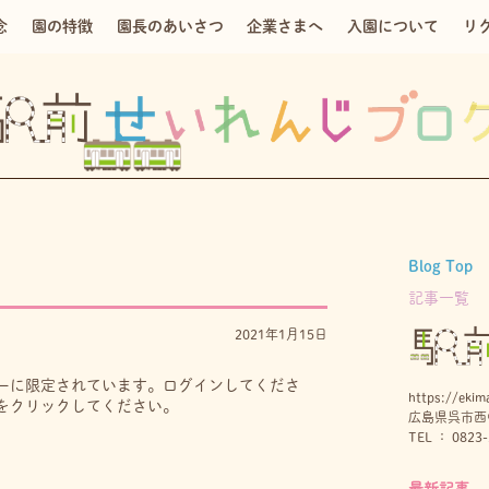
念
園の特徴
園長のあいさつ
企業さまへ
入園について
リ
Blog Top
記事一覧
2021年1月15日
ーに限定されています。ログインしてくださ
https://ekima
をクリックしてください。
広島県呉市西中
TEL ： 0823-
最新記事