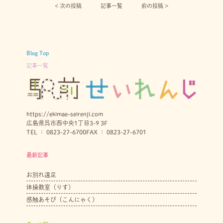
< 次の投稿︎
記事一覧
前の投稿 >
Blog Top
記事一覧
https://ekimae-seirenji.com
広島県呉市西中央1丁目3-9 3F
TEL ： 0823-27-6700
FAX ： 0823-27-6701
最新記事
お別れ遠足
体操教室（りす）
感触あそび（こんにゃく）