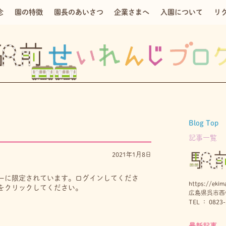
念
園の特徴
園長のあいさつ
企業さまへ
入園について
リ
Blog Top
記事一覧
2021年1月8日
ーに限定されています。ログインしてくださ
https://ekima
をクリックしてください。
広島県呉市西中
TEL ： 0823-
最新記事