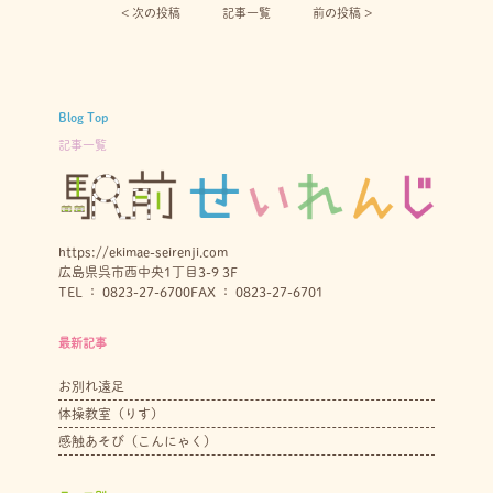
< 次の投稿︎
記事一覧
前の投稿 >
Blog Top
記事一覧
https://ekimae-seirenji.com
広島県呉市西中央1丁目3-9 3F
TEL ： 0823-27-6700
FAX ： 0823-27-6701
最新記事
お別れ遠足
体操教室（りす）
感触あそび（こんにゃく）