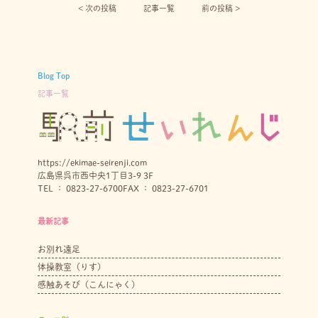
< 次の投稿︎
記事一覧
前の投稿 >
Blog Top
記事一覧
https://ekimae-seirenji.com
広島県呉市西中央1丁目3-9 3F
TEL ： 0823-27-6700
FAX ： 0823-27-6701
最新記事
お別れ遠足
体操教室（りす）
感触あそび（こんにゃく）