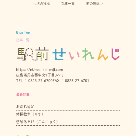
< 次の投稿︎
記事一覧
前の投稿 >
Blog Top
記事一覧
https://ekimae-seirenji.com
広島県呉市西中央1丁目3-9 3F
TEL ： 0823-27-6700
FAX ： 0823-27-6701
最新記事
お別れ遠足
体操教室（りす）
感触あそび（こんにゃく）