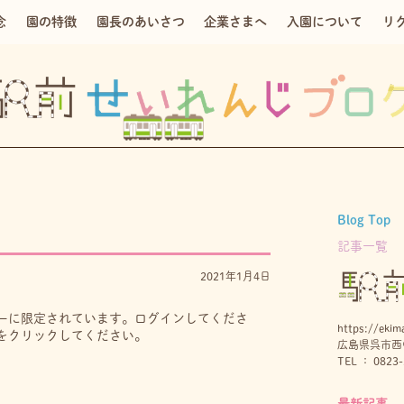
念
園の特徴
園長のあいさつ
企業さまへ
入園について
リ
Blog Top
記事一覧
2021年1月4日
ーに限定されています。ログインしてくださ
https://ekima
をクリックしてください。
広島県呉市西中
TEL ： 0823-
最新記事