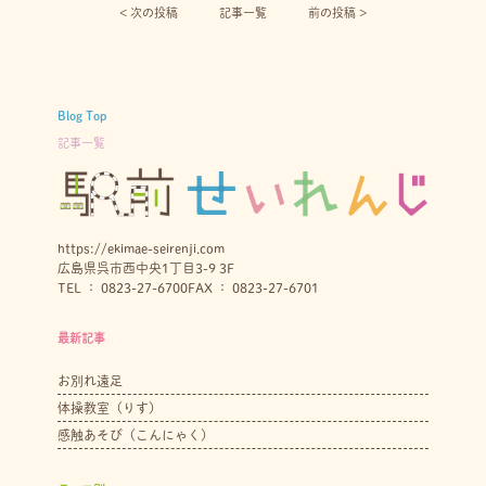
< 次の投稿︎
記事一覧
前の投稿 >
Blog Top
記事一覧
https://ekimae-seirenji.com
広島県呉市西中央1丁目3-9 3F
TEL ： 0823-27-6700
FAX ： 0823-27-6701
最新記事
お別れ遠足
体操教室（りす）
感触あそび（こんにゃく）