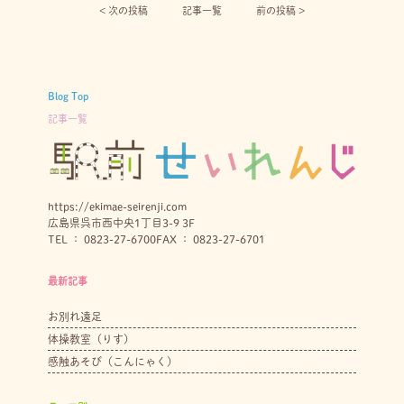
< 次の投稿︎
記事一覧
前の投稿 >
Blog Top
記事一覧
https://ekimae-seirenji.com
広島県呉市西中央1丁目3-9 3F
TEL ： 0823-27-6700
FAX ： 0823-27-6701
最新記事
お別れ遠足
体操教室（りす）
感触あそび（こんにゃく）