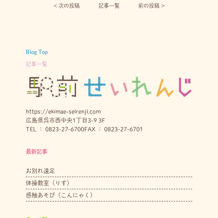
< 次の投稿︎
記事一覧
前の投稿 >
Blog Top
記事一覧
https://ekimae-seirenji.com
広島県呉市西中央1丁目3-9 3F
TEL ： 0823-27-6700
FAX ： 0823-27-6701
最新記事
お別れ遠足
体操教室（りす）
感触あそび（こんにゃく）