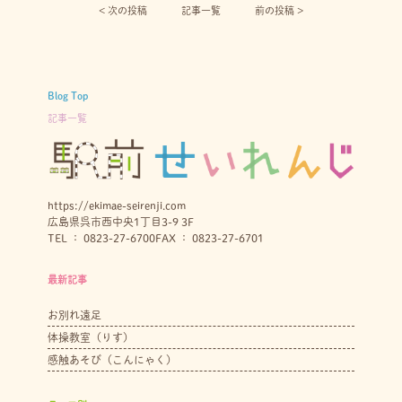
< 次の投稿︎
記事一覧
前の投稿 >
Blog Top
記事一覧
https://ekimae-seirenji.com
広島県呉市西中央1丁目3-9 3F
TEL ： 0823-27-6700
FAX ： 0823-27-6701
最新記事
お別れ遠足
体操教室（りす）
感触あそび（こんにゃく）