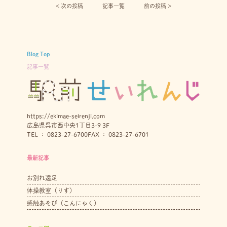
< 次の投稿︎
記事一覧
前の投稿 >
Blog Top
記事一覧
https://ekimae-seirenji.com
広島県呉市西中央1丁目3-9 3F
TEL ： 0823-27-6700
FAX ： 0823-27-6701
最新記事
お別れ遠足
体操教室（りす）
感触あそび（こんにゃく）