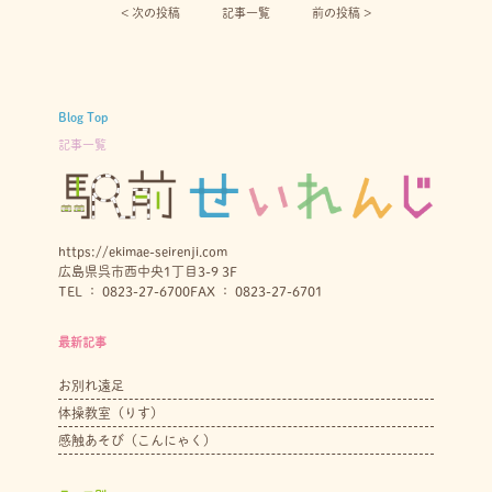
< 次の投稿︎
記事一覧
前の投稿 >
Blog Top
記事一覧
https://ekimae-seirenji.com
広島県呉市西中央1丁目3-9 3F
TEL ： 0823-27-6700
FAX ： 0823-27-6701
最新記事
お別れ遠足
体操教室（りす）
感触あそび（こんにゃく）