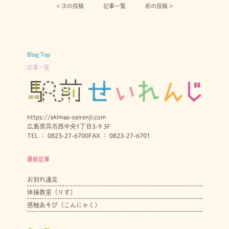
< 次の投稿︎
記事一覧
前の投稿 >
Blog Top
記事一覧
https://ekimae-seirenji.com
広島県呉市西中央1丁目3-9 3F
TEL ： 0823-27-6700
FAX ： 0823-27-6701
最新記事
お別れ遠足
体操教室（りす）
感触あそび（こんにゃく）