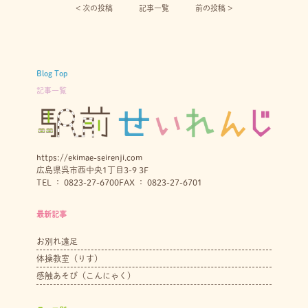
< 次の投稿︎
記事一覧
前の投稿 >
Blog Top
記事一覧
https://ekimae-seirenji.com
広島県呉市西中央1丁目3-9 3F
TEL ： 0823-27-6700
FAX ： 0823-27-6701
最新記事
お別れ遠足
体操教室（りす）
感触あそび（こんにゃく）