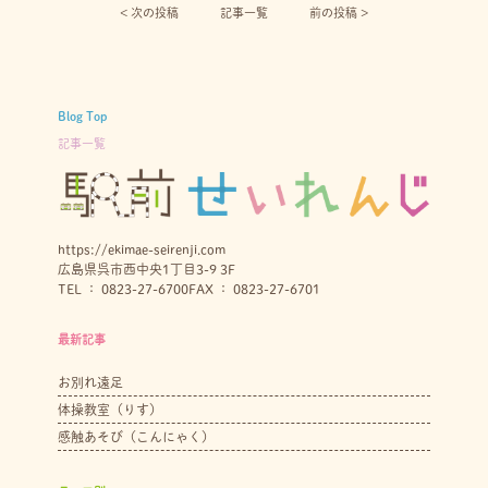
< 次の投稿︎
記事一覧
前の投稿 >
Blog Top
記事一覧
https://ekimae-seirenji.com
広島県呉市西中央1丁目3-9 3F
TEL ： 0823-27-6700
FAX ： 0823-27-6701
最新記事
お別れ遠足
体操教室（りす）
感触あそび（こんにゃく）