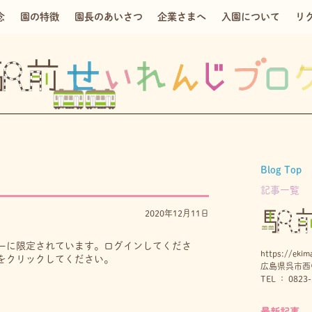
念
園の特徴
園長のあいさつ
企業さまへ
入園について
リ
Blog Top
記事一覧
2020年12月11日
ーに限定されています。ログインしてくださ
https://ekima
をクリックしてください。
広島県呉市西中
TEL ： 0823-
最新記事