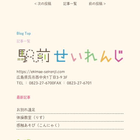
< 次の投稿︎
記事一覧
前の投稿 >
Blog Top
記事一覧
https://ekimae-seirenji.com
広島県呉市西中央1丁目3-9 3F
TEL ： 0823-27-6700
FAX ： 0823-27-6701
最新記事
お別れ遠足
体操教室（りす）
感触あそび（こんにゃく）