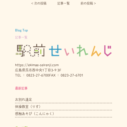
< 次の投稿︎
記事一覧
前の投稿 >
Blog Top
記事一覧
https://ekimae-seirenji.com
広島県呉市西中央1丁目3-9 3F
TEL ： 0823-27-6700
FAX ： 0823-27-6701
最新記事
お別れ遠足
体操教室（りす）
感触あそび（こんにゃく）