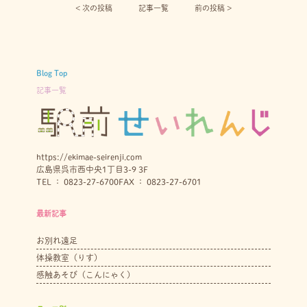
< 次の投稿︎
記事一覧
前の投稿 >
Blog Top
記事一覧
https://ekimae-seirenji.com
広島県呉市西中央1丁目3-9 3F
TEL ： 0823-27-6700
FAX ： 0823-27-6701
最新記事
お別れ遠足
体操教室（りす）
感触あそび（こんにゃく）