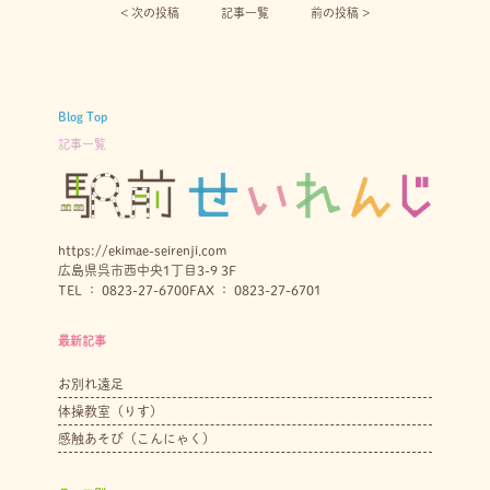
< 次の投稿︎
記事一覧
前の投稿 >
Blog Top
記事一覧
https://ekimae-seirenji.com
広島県呉市西中央1丁目3-9 3F
TEL ： 0823-27-6700
FAX ： 0823-27-6701
最新記事
お別れ遠足
体操教室（りす）
感触あそび（こんにゃく）