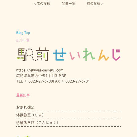
< 次の投稿︎
記事一覧
前の投稿 >
Blog Top
記事一覧
https://ekimae-seirenji.com
広島県呉市西中央1丁目3-9 3F
TEL ： 0823-27-6700
FAX ： 0823-27-6701
最新記事
お別れ遠足
体操教室（りす）
感触あそび（こんにゃく）