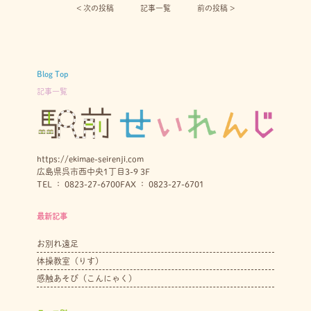
< 次の投稿︎
記事一覧
前の投稿 >
Blog Top
記事一覧
https://ekimae-seirenji.com
広島県呉市西中央1丁目3-9 3F
TEL ： 0823-27-6700
FAX ： 0823-27-6701
最新記事
お別れ遠足
体操教室（りす）
感触あそび（こんにゃく）