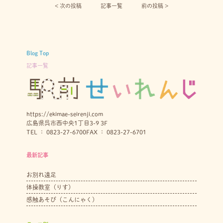
< 次の投稿︎
記事一覧
前の投稿 >
Blog Top
記事一覧
https://ekimae-seirenji.com
広島県呉市西中央1丁目3-9 3F
TEL ： 0823-27-6700
FAX ： 0823-27-6701
最新記事
お別れ遠足
体操教室（りす）
感触あそび（こんにゃく）